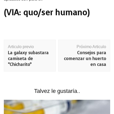
(VIA: quo/ser humano)
Navegación
Articulo previo
Próximo Articulo
de
La galaxy subastara
Consejos para
publicación
camiseta de
comenzar un huerto
“Chicharito”
en casa
Talvez le gustaría..