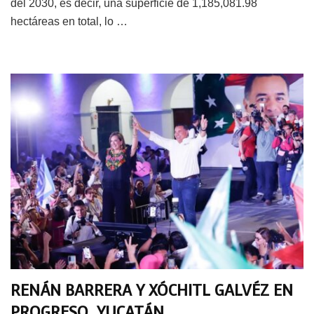
del 2030, es decir, una superficie de 1,185,081.98
hectáreas en total, lo …
RENÁN BARRERA Y XÓCHITL GALVÉZ EN
PROGRESO, YUCATÁN