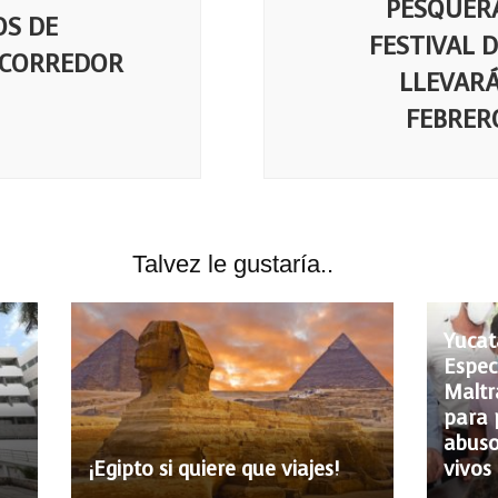
PESQUERA
OS DE
FESTIVAL D
 CORREDOR
LLEVARÁ
FEBRER
Talvez le gustaría..
Yucat
Espec
Maltr
para p
abuso
¡Egipto si quiere que viajes!
vivos