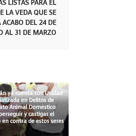
S LISTAS PARA EL
E LA VEDA QUE SE
 ACABO DEL 24 DE
O AL 31 DE MARZO
án ya cuenta con Unidad
ializada en Delitos de
ato Animal Doméstico
erseguir y castigar el
 en contra de estos seres