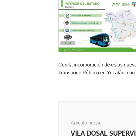
Con la incorporación de estas nueva
Transporte Público en Yucatán, con 
Navegación
de
publicación
Articulo previo
VILA DOSAL SUPERV