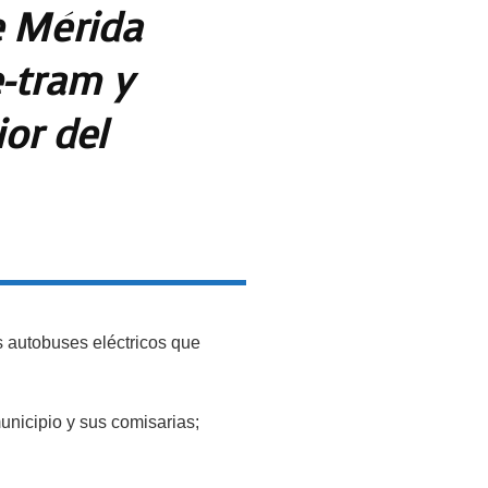
e Mérida
e-tram y
ior del
s autobuses eléctricos que
unicipio y sus comisarias;