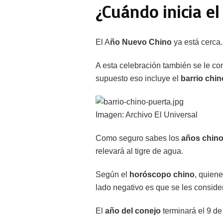
¿Cuándo inicia e
El A
ño Nuevo Chino
ya está cerca
A esta celebración también se le c
supuesto eso incluye el
barrio chi
Imagen: Archivo El Universal
Como seguro sabes los
años chin
relevará al tigre de agua.
Según el
horóscopo chino
, quien
lado negativo es que se les considera
El
año del conejo
terminará el 9 de