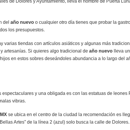
alles de Dolores y Ayuntamiento, lleva el nombre de Puerta Luna
n del
año nuevo
o cualquier otro día tienes que probar la gastr
odos los presupuestos.
Hay varias tiendas con artículos asiáticos y algunas más tradic
y artesanías. Si quieres algo tradicional de
año nuevo
lleva un
 hijos en estos sobres deseándoles abundancia a lo largo del a
 espectaculares y una obligada es con las estatuas de leones
malas vibras.
DMX
se ubica en el centro de la ciudad la recomendación es lleg
ellas Artes” de la línea 2 (azul) solo busca la calle de Dolores.