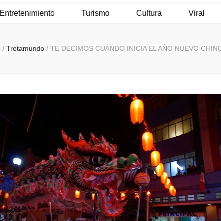
Entretenimiento
Turismo
Cultura
Viral
o
/
Trotamundo
/
TE DECIMOS CUÁNDO INICIA EL AÑO NUEVO CHIN