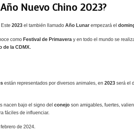
l Año Nuevo Chino 2023?
. Este
2023
el también llamado
Año Lunar
empezará el
doming
onoce como
Festival de Primavera
y en todo el mundo se realiza
no de la CDMX.
os
están representados por diversos animales, en
2023
será el 
es nacen bajo el signo del
conejo
son amigables, fuertes, valie
 fáciles de influenciar.
 febrero de 2024.